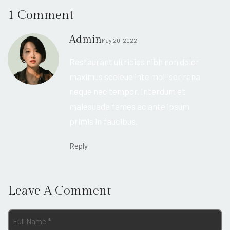
1 Comment
Admin
May 20, 2022
Restaurant ultricies nibh non dolor
maximus sceleue inte molliser rana
neque nec tempor. Interdum et
malesuada fames ac ante ipsum
primis in faucibus.
Reply
Leave A Comment