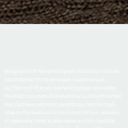
Quisque pretium fermentum quam, sit amet cursus ante
sollicitudin vel. Morbi consequat risus consequat,
porttitor orci sit amet, iaculis nisl. Integer quis sapien
neceli ultrices euismod sit amet id lacus. Sed a imperdiet
erat. Duis eu est dignissim lacus dictum hendrerit quis
vitae mi. Fusce eu nulla ac nisi cursus tincidun. Interdum
et malesuada fames ac ante ipsum primis in faucibus.