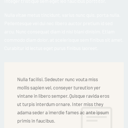
Integer tristique sem eget leo faucibus porttitor.
Nulla vitae metus tincidunt, varius nunc quis, porta nulla.
Pellentesque vel dui nec libero auctor pretium id sed
arcu. Nunc consequat diam id nisl blani dinisim. Etiam
commodo diam dolor, at scelerisque sem finibus sit amet.
Curabitur id lectus eget purus finibus laoreet.
Nulla facilisi. Sedeuter nunc vouta miss
mollis sapien vel, conseyer tureution yer
vintane in libero semper. Quisque ravida eros
ut turpis interdum ornare. Inter miss they
adama seder a imerdie fames ac ante ipsum
primis in faucibus.