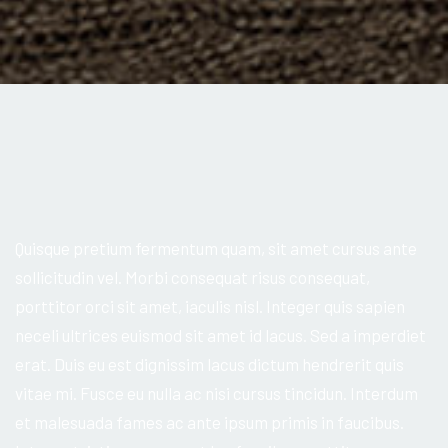
Quisque pretium fermentum quam, sit amet cursus ante
sollicitudin vel. Morbi consequat risus consequat,
porttitor orci sit amet, iaculis nisl. Integer quis sapien
neceli ultrices euismod sit amet id lacus. Sed a imperdiet
erat. Duis eu est dignissim lacus dictum hendrerit quis
vitae mi. Fusce eu nulla ac nisi cursus tincidun. Interdum
et malesuada fames ac ante ipsum primis in faucibus.