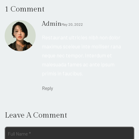
1 Comment
Admin
May 20, 2022
Restaurant ultricies nibh non dolor
maximus sceleue inte molliser rana
neque nec tempor. Interdum et
malesuada fames ac ante ipsum
primis in faucibus.
Reply
Leave A Comment