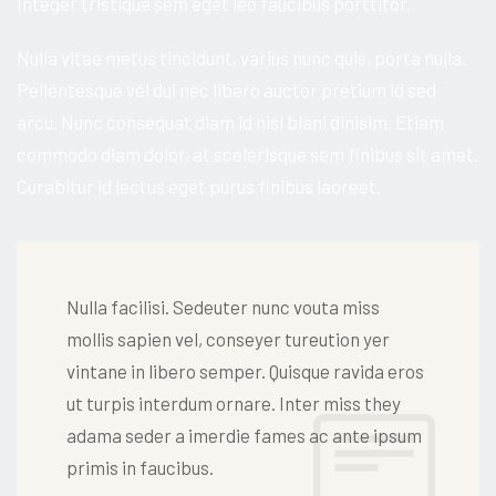
Integer tristique sem eget leo faucibus porttitor.
Nulla vitae metus tincidunt, varius nunc quis, porta nulla.
Pellentesque vel dui nec libero auctor pretium id sed
arcu. Nunc consequat diam id nisl blani dinisim. Etiam
commodo diam dolor, at scelerisque sem finibus sit amet.
Curabitur id lectus eget purus finibus laoreet.
Nulla facilisi. Sedeuter nunc vouta miss
mollis sapien vel, conseyer tureution yer
vintane in libero semper. Quisque ravida eros
ut turpis interdum ornare. Inter miss they
adama seder a imerdie fames ac ante ipsum
primis in faucibus.